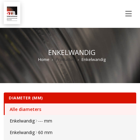
M
ENKELWANDIG
Home
Producten
Enkelwandig
DIAMETER (MM)
Alle diameters
Enkelwandig
--- mm
Enkelwandig
60 mm